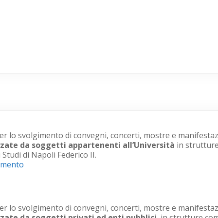
 lo svolgimento di convegni, concerti, mostre e manifestazi
zate da soggetti appartenenti all’Università
in strutture
 Studi di Napoli Federico II.
lamento
 lo svolgimento di convegni, concerti, mostre e manifestazi
zate da soggetti privati ed enti pubblici
, in strutture co