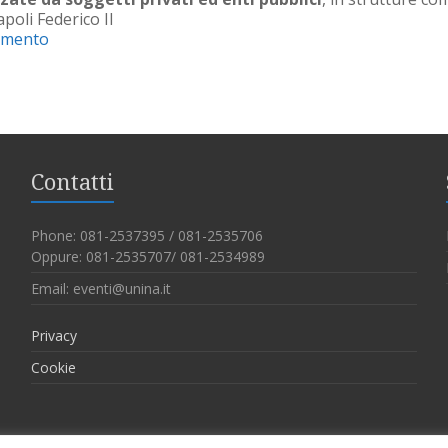
apoli Federico II
lamento
Contatti
Phone: 081-2537395 / 081-2535706
Oppure: 081-2535707/ 081-2534989
Email: eventi@unina.it
Privacy
Cookie