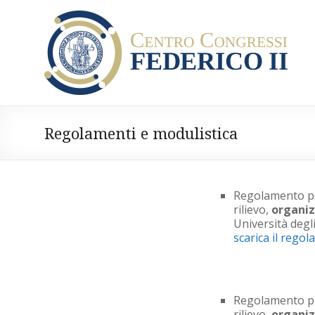
Salta
Centro
al
contenuto
Congressi
Federico
II
–
Regolamenti e modulistica
2025
Università
Regolamento per
degli
rilievo,
organiz
Studi
Università degli
scarica il rego
di
Napoli
Federico
II
Regolamento per
rilievo,
organiz